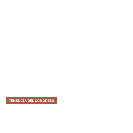
TENENCIA DEL CONGRESO
Convertirse En Un
Estadista