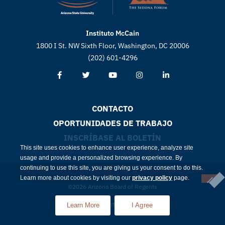
Instituto McCain
1800 I St. NW Sixth Floor, Washington, DC 20006
(202) 601-4296
CONTACTO
OPORTUNIDADES DE TRABAJO
INSCRÍBASE AL BOLETÍN
This site uses cookies to enhance user experience, analyze site
usage and provide a personalized browsing experience. By
continuing to use this site, you are giving us your consent to do this.
Learn more about cookies by visiting our
privacy policy
page.
©2026 Arizona Board of Regents
Cumplimiento
Intimidad
Learn More
I Agree