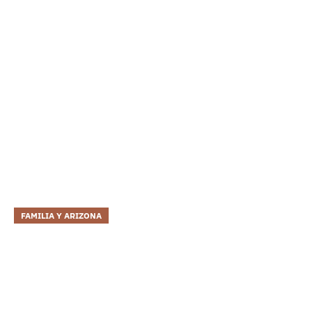
FAMILIA Y ARIZONA
Encontrar Un Hogar En
Arizona
Al regresar de Vietnam, el Senador se convirtió en el