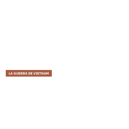
LA GUERRA DE VIETNAM
Convertirse En Un
Inconformista
Después de su tiempo en la Academia Naval, el senador
McCain se entrenó para convertirse en aviador naval.
Mientras estaba en una misión en Vietnam del Norte, su