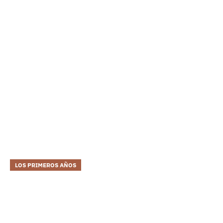
LOS PRIMEROS AÑOS
Un Legado De Deber
El senador John Sidney McCain nació en una familia
definida por su servicio militar y su destreza. Hijo y nieto