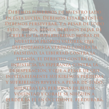
Debemos ponernos de nuestro lado
en esta lucha. Debemos estar atentos.
Debemos perseverar. Y a pesar de todo
esto, nunca, nunca debemos dejar de
creer en la superioridad moral de
nuestros propios valores: que
defendemos la verdad contra la
falsedad, la libertad contra la
tiranía, el derecho contra la
injusticia, la esperanza contra la
desesperación, y que a pesar de que
inevitablemente sufriremos pérdidas
y sufriremos reveses, a pesar de todo,
mientras las personas de buena
voluntad y coraje se nieguen a
perder la fe en Occidente, perdurará.