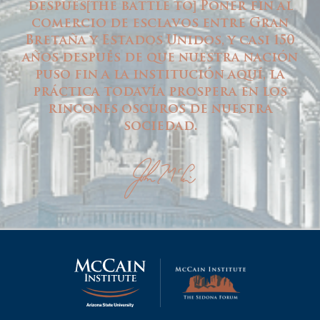
después
the battle to
Poner fin al
[
]
comercio de esclavos entre Gran
Bretaña y Estados Unidos, y casi 150
años después de que nuestra nación
puso fin a la institución aquí, la
práctica todavía prospera en los
rincones oscuros de nuestra
sociedad.