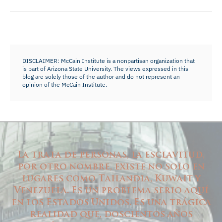
DISCLAIMER: McCain Institute is a nonpartisan organization that
is part of Arizona State University. The views expressed in this
blog are solely those of the author and do not represent an
opinion of the McCain Institute.
La trata de personas, la esclavitud,
por otro nombre, existe no solo en
lugares como Tailandia, Kuwait y
Venezuela. Es un problema serio aquí
en los Estados Unidos. Es una trágica
realidad que, doscientos años