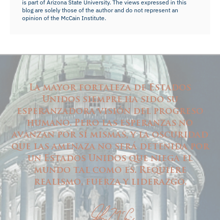
is part of Arizona State University. The views expressed in this
blog are solely those of the author and do not represent an
opinion of the McCain Institute.
La mayor fortaleza de Estados
Unidos siempre ha sido su
esperanzadora visión del progreso
humano. Pero las esperanzas no
avanzan por sí mismas, y la oscuridad
que las amenaza no será detenida por
un Estados Unidos que niega el
mundo tal como es. Requiere
realismo, fuerza y liderazgo.