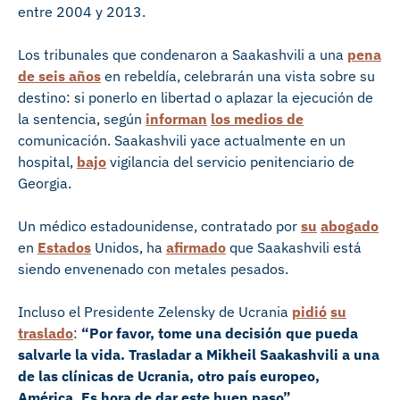
entre 2004 y 2013.
Los tribunales que condenaron a Saakashvili a una
pena
de seis años
en rebeldía, celebrarán una vista sobre su
destino: si ponerlo en libertad o aplazar la ejecución de
la sentencia, según
informan
los medios de
comunicación. Saakashvili yace actualmente en un
hospital,
bajo
vigilancia del servicio penitenciario de
Georgia.
Un médico estadounidense, contratado por
su
abogado
en
Estados
Unidos, ha
afirmado
que Saakashvili está
siendo envenenado con metales pesados.
Incluso el Presidente Zelensky de Ucrania
pidió
su
traslado
:
“
Por favor, tome una decisión que pueda
salvarle la vida. Trasladar a Mikheil Saakashvili a una
de las clínicas de Ucrania, otro país europeo,
América. Es hora de dar este buen paso”.