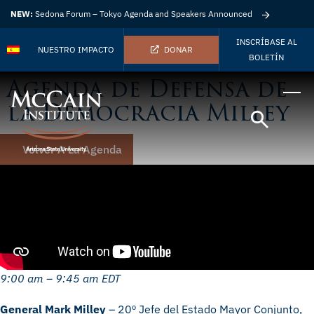
NEW:
Sedona Forum – Tokyo Agenda and Speakers Announced
INSCRÍBASE AL
NUESTRO IMPACTO
DONAR
BOLETÍN
Agenda de Defensa de
la Democracia Milley
Volver A La Agenda
9:00 am – 9:45 am EDT
General Mark Milley
– 20º Jefe del Estado Mayor Conjunto,