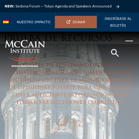
NEW:
Sedona Forum – Tokyo Agenda and Speakers Announced
INSCRÍBASE AL
NUESTRO IMPACTO
DONAR
BOLETÍN
Prueba de recursos
La mayoría de los grandes líderes de
la historia que he estudiado siempre
necesitan obtener la mayor variedad
de opiniones posible para que puedan
tener suficiente información para
tomar las decisiones correctas.