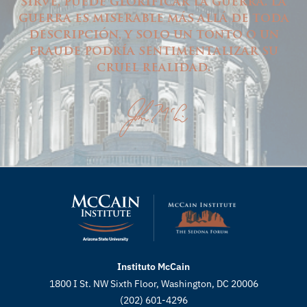
sirve, puede glorificar la guerra. La
guerra es miserable más allá de toda
descripción, y solo un tonto o un
fraude podría sentimentalizar su
cruel realidad.
Instituto McCain
1800 I St. NW Sixth Floor, Washington, DC 20006
(202) 601-4296