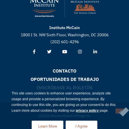
Instituto McCain
1800 I St. NW Sixth Floor, Washington, DC 20006
(202) 601-4296
CONTACTO
OPORTUNIDADES DE TRABAJO
INSCRÍBASE AL BOLETÍN
This site uses cookies to enhance user experience, analyze site
usage and provide a personalized browsing experience. By
continuing to use this site, you are giving us your consent to do this.
Learn more about cookies by visiting our
privacy policy
page.
©2026 Arizona Board of Regents
Cumplimiento
Intimidad
Learn More
I Agree