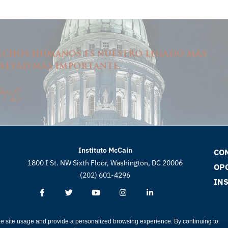
echos humanos es nuestro legado más
altad más importante.
Instituto McCain
CO
1800 I St. NW Sixth Floor, Washington, DC 20006
OP
(202) 601-4296
INS
ze site usage and provide a personalized browsing experience. By continuing to