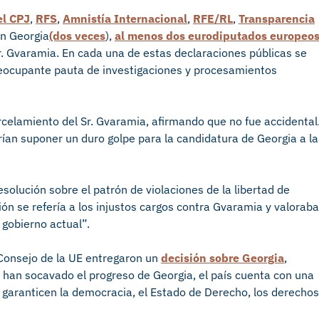
el CPJ
,
RFS
,
Amnistía Internacional
,
RFE/RL
,
Transparencia
n Georgia
(dos veces
),
al menos dos eurodiputados europeo
r. Gvaramia. En cada una de estas declaraciones públicas se
reocupante pauta de investigaciones y procesamientos
elamiento del Sr. Gvaramia, afirmando que no fue accidental
ían suponer un duro golpe para la candidatura de Georgia a la
solución sobre el patrón de violaciones de la libertad de
ción se refería a los injustos cargos contra Gvaramia y valoraba
 gobierno actual”.
l Consejo de la UE entregaron un
decisión sobre Georgia
,
 han socavado el progreso de Georgia, el país cuenta con una
e garanticen la democracia, el Estado de Derecho, los derechos