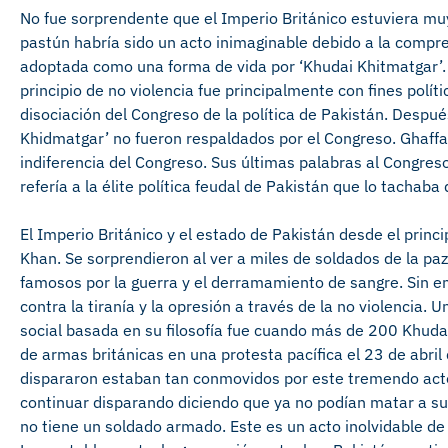
No fue sorprendente que el Imperio Británico estuviera m
pastún habría sido un acto inimaginable debido a la compren
adoptada como una forma de vida por ‘Khudai Khitmatgar’. P
principio de no violencia fue principalmente con fines políti
disociación del Congreso de la política de Pakistán. Despué
Khidmatgar’ no fueron respaldados por el Congreso. Ghaff
indiferencia del Congreso. Sus últimas palabras al Congres
refería a la élite política feudal de Pakistán que lo tachaba 
El Imperio Británico y el estado de Pakistán desde el prin
Khan. Se sorprendieron al ver a miles de soldados de la pa
famosos por la guerra y el derramamiento de sangre. Sin e
contra la tiranía y la opresión a través de la no violencia. 
social basada en su filosofía fue cuando más de 200 Khuda
de armas británicas en una protesta pacífica el 23 de abri
dispararon estaban tan conmovidos por este tremendo acto
continuar disparando diciendo que ya no podían matar a su
no tiene un soldado armado. Este es un acto inolvidable de 