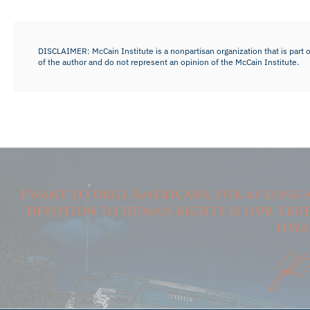
DISCLAIMER: McCain Institute is a nonpartisan organization that is part o
of the author and do not represent an opinion of the McCain Institute.
I want to urge Americans, for as long 
devotion to human rights is our tru
loya