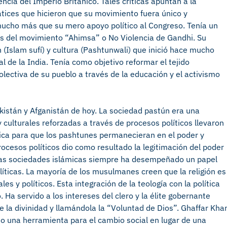
ncia del Imperio Británico. Tales críticas apuntan a la
tices que hicieron que su movimiento fuera único y
ucho más que su mero apoyo político al Congreso. Tenía un
os del movimiento “Ahimsa” o No Violencia de Gandhi. Su
 (Islam sufí) y cultura (Pashtunwali) que inició hace mucho
 de la India. Tenía como objetivo reformar el tejido
olectiva de su pueblo a través de la educación y el activismo
kistán y Afganistán de hoy. La sociedad pastún era una
y culturales reforzadas a través de procesos políticos llevaron
lítica para que los pashtunes permanecieran en el poder y
rocesos políticos dio como resultado la legitimación del poder
n las sociedades islámicas siempre ha desempeñado un papel
políticas. La mayoría de los musulmanes creen que la religión es
es y políticos. Esta integración de la teología con la política
 Ha servido a los intereses del clero y la élite gobernante
e la divinidad y llamándola la “Voluntad de Dios”. Ghaffar Kha
como una herramienta para el cambio social en lugar de una