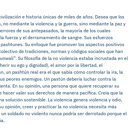
ivilización e historia únicas de miles de años. Desea que los
 no mediante la violencia y la guerra, sino mediante la paz y
 errores de sus antepasados, la mayoría de los cuales
 la fuerza y el derramamiento de sangre. Sus esfuerzos
s pashtunes. Su enfoque fue promover los aspectos positivos
colectivo de tradiciones, normas y códigos sociales que han
wali”. Su filosofía de la no violencia estaba incrustada en el
erir su ego y dignidad), el amor por la libertad, el
an, un pashtún real era el que sabía cómo controlar la ira, la
sus peores enemigos. Un pastún debería luchar contra la
iolenta. En su opinión, una persona que quiere recuperar su
e hacer valer sus derechos de manera pacífica. Creía que la
na solución sostenible. La violencia genera violencia y odio,
 opinión, creer y practicar la no violencia necesita más
e un soldado no violento nunca podría ser derrotado porque el
ia.