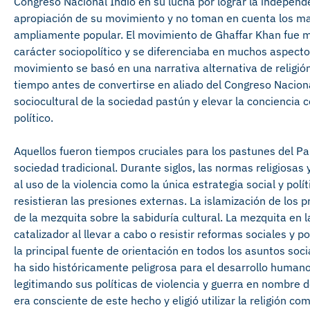
Congreso Nacional Indio en su lucha por lograr la independe
apropiación de su movimiento y no toman en cuenta los ma
ampliamente popular. El movimiento de Ghaffar Khan fue m
carácter sociopolítico y se diferenciaba en muchos aspect
movimiento se basó en una narrativa alternativa de religión
tiempo antes de convertirse en aliado del Congreso Nacional
sociocultural de la sociedad pastún y elevar la conciencia c
político.
Aquellos fueron tiempos cruciales para los pastunes del Pa
sociedad tradicional. Durante siglos, las normas religiosas 
al uso de la violencia como la única estrategia social y po
resistieran las presiones externas. La islamización de los p
de la mezquita sobre la sabiduría cultural. La mezquita e
catalizador al llevar a cabo o resistir reformas sociales y 
la principal fuente de orientación en todos los asuntos social
ha sido históricamente peligrosa para el desarrollo humano.
legitimando sus políticas de violencia y guerra en nombre d
era consciente de este hecho y eligió utilizar la religión 