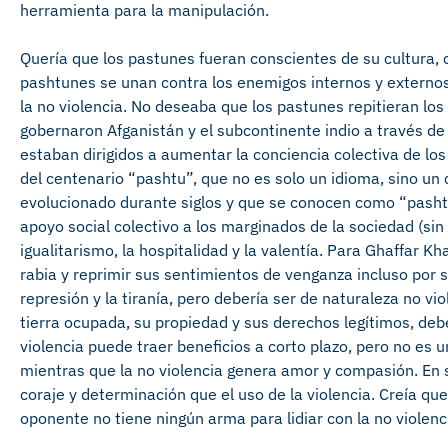
herramienta para la manipulación.
Quería que los pastunes fueran conscientes de su cultura, c
pashtunes se unan contra los enemigos internos y externos,
la no violencia. No deseaba que los pastunes repitieran los
gobernaron Afganistán y el subcontinente indio a través de
estaban dirigidos a aumentar la conciencia colectiva de lo
del centenario “pashtu”, que no es solo un idioma, sino un 
evolucionado durante siglos y que se conocen como “pashtun
apoyo social colectivo a los marginados de la sociedad (sin h
igualitarismo, la hospitalidad y la valentía. Para Ghaffar Kh
rabia y reprimir sus sentimientos de venganza incluso por 
represión y la tiranía, pero debería ser de naturaleza no v
tierra ocupada, su propiedad y sus derechos legítimos, deb
violencia puede traer beneficios a corto plazo, pero no es u
mientras que la no violencia genera amor y compasión. En su
coraje y determinación que el uso de la violencia. Creía qu
oponente no tiene ningún arma para lidiar con la no violenc