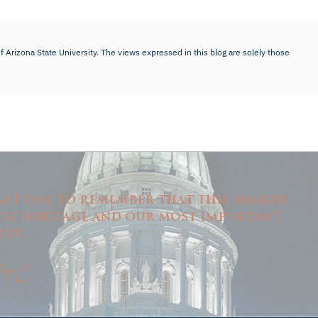
f Arizona State University. The views expressed in this blog are solely those
as I can, to remember that this shared
est heritage and our most important
lty.