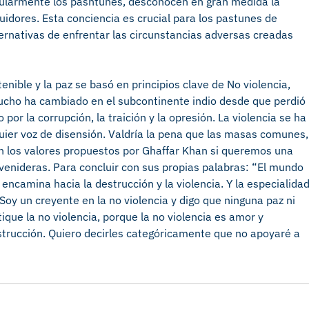
cularmente los pashtunes, desconocen en gran medida la
eguidores. Esta conciencia es crucial para los pastunes de
ernativas de enfrentar las circunstancias adversas creadas
nible y la paz se basó en principios clave de No violencia,
 Mucho ha cambiado en el subcontinente indio desde que perdió
por la corrupción, la traición y la opresión. La violencia se ha
quier voz de disensión. Valdría la pena que las masas comunes,
on los valores propuestos por Ghaffar Khan si queremos una
venideras. Para concluir con sus propias palabras: “El mundo
encamina hacia la destrucción y la violencia. Y la especialida
Soy un creyente en la no violencia y digo que ninguna paz ni
que la no violencia, porque la no violencia es amor y
nstrucción. Quiero decirles categóricamente que no apoyaré a