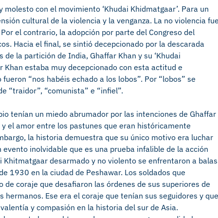
uy molesto con el movimiento ‘Khudai Khidmatgaar’. Para un
sión cultural de la violencia y la venganza. La no violencia fu
or el contrario, la adopción por parte del Congreso del
cos. Hacia el final, se sintió decepcionado por la descarada
s de la partición de India, Ghaffar Khan y su ‘Khudai
ar Khan estaba muy decepcionado con esta actitud e
o fueron “nos habéis echado a los lobos”. Por “lobos” se
de “traidor”, “comunista” e “infiel”.
cipio tenían un miedo abrumador por las intenciones de Ghaffar
z y el amor entre los pastunes que eran históricamente
mbargo, la historia demuestra que su único motivo era luchar
Un evento inolvidable que es una prueba infalible de la acción
i Khitmatgaar desarmado y no violento se enfrentaron a balas
l de 1930 en la ciudad de Peshawar. Los soldados que
 de coraje que desafiaron las órdenes de sus superiores de
s hermanos. Ese era el coraje que tenían sus seguidores y qu
valentía y compasión en la historia del sur de Asia.