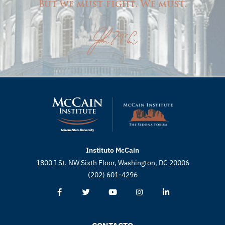
But we must fight. We must.
Instituto McCain
1800 I St. NW Sixth Floor, Washington, DC 20006
(202) 601-4296