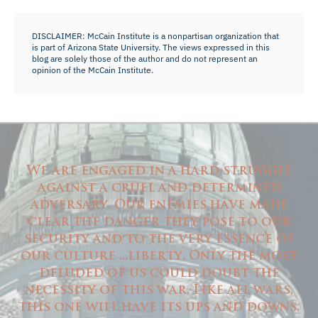
DISCLAIMER: McCain Institute is a nonpartisan organization that
is part of Arizona State University. The views expressed in this
blog are solely those of the author and do not represent an
opinion of the McCain Institute.
We are engaged in a hard struggle
against a cruel and determined
adversary. Our enemies have made
clear the danger they pose to our
security and to the very essence of
our culture ...liberty. Only the most
deluded of us could doubt the
necessity of this war. Like all wars,
this one will have its ups and downs.