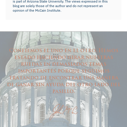
is part of Arizona State University. The views expressed in this
blog are solely those of the author and do not represent an
opinion of the McCain Institute.
Confiemos el uno en el otro. Hemos
estado haciendo girar nuestras
ruedas en demasiados temas
importantes porque seguimos
tratando de encontrar una manera
de ganar sin ayuda del otro lado del
pasillo.