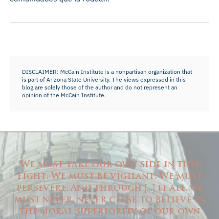
DISCLAIMER: McCain Institute is a nonpartisan organization that
is part of Arizona State University. The views expressed in this
blog are solely those of the author and do not represent an
opinion of the McCain Institute.
We must take our own side in this
fight. We must be vigilant. We must
persevere. And through
...
it all, we
[
]
must never, never cease to believe in
the moral superiority of our own