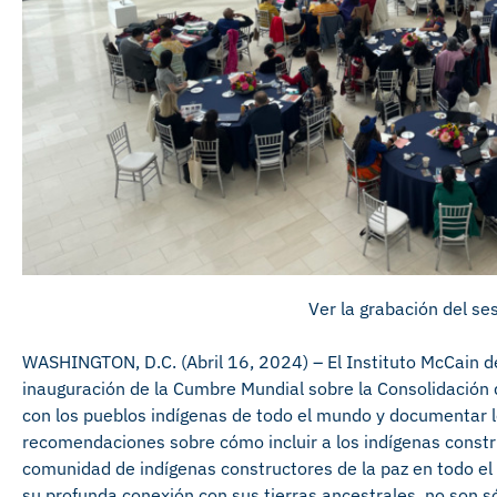
Ver la grabación del
ses
WASHINGTON, D.C.
(Abril
1
6
, 2024) –
El Instituto McCain d
inauguración de la Cumbre Mundial sobre la Consolidación 
con los pueblos indígenas de todo el mundo
y
documentar lo
recomendaciones sobre cómo incluir a los indígenas constru
comunidad de indígenas constructores de la paz en todo e
su profunda conexión con sus tierras ancestrales, no son só