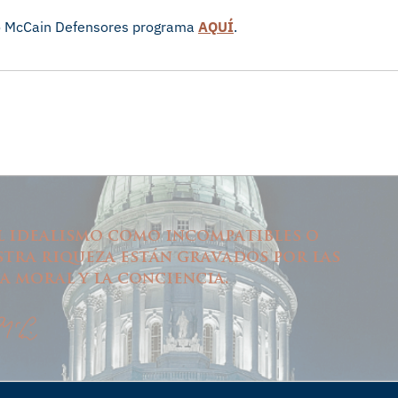
o McCain
Defensores
programa
AQUÍ
.
el idealismo como incompatibles o
tra riqueza están gravados por las
la moral y la conciencia.