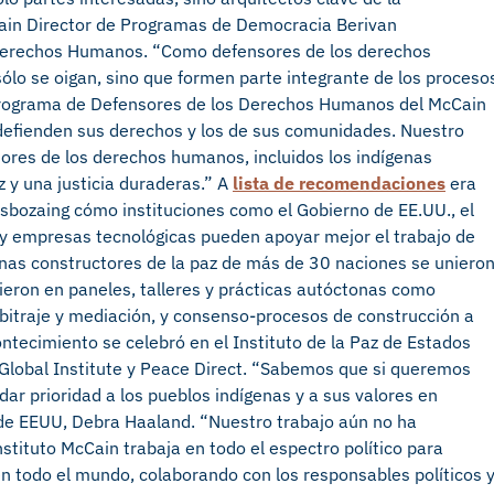
Cain
Director
de Programas de Democracia
Berivan
 Derechos Humanos
.
“
Como defensores de los derechos
ólo se oigan, sino que formen parte integrante de los proceso
Programa de Defensores de los Derechos Humanos del McCain
 defienden sus derechos y los de sus comunidades. Nuestro
sores de los derechos humanos, incluidos los indígenas
z y una justicia duraderas.”
A
lista de recomendaciones
era
sboza
ing
cómo instituciones como el Gobierno de EE.UU., el
y empresas tecnológicas
pueden apoyar mejor el trabajo de
nas constructores de la paz de más de 30 naciones se uniero
ieron en
paneles, talleres y prácticas autóctonas como
rbitraje y mediación, y
consenso-
procesos de construcción
a
ontecimiento
se celebró en el Instituto de la Paz de Estados
lobal Institute y Peace Direct
.
“Sabemos que si queremos
r prioridad a los pueblos indígenas y a sus valores en
r de EEUU, Debra Haaland.
“Nuestro trabajo aún no ha
nstituto McCain trabaja en todo el espectro político para
n todo el mundo, colaborando con los responsables políticos 