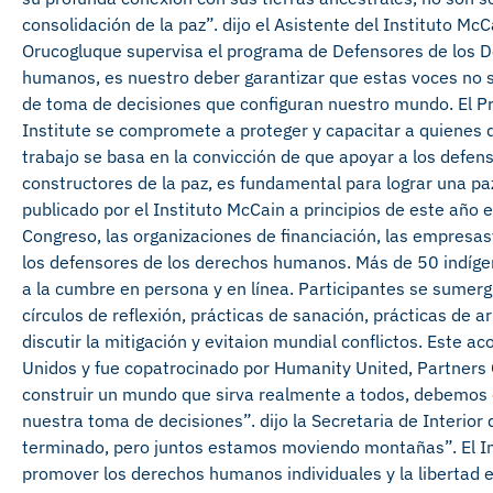
consolidación de la paz”.
dijo el Asistente del Instituto Mc
Orucoglu
que supervisa el programa de Defensores de los
humanos, es nuestro deber garantizar que estas voces no s
de toma de decisiones que configuran nuestro mundo. El 
Institute se compromete a proteger y capacitar a quienes
trabajo se basa en la convicción de que apoyar a los defen
constructores de la paz, es fundamental para lograr una pa
publicado por el Instituto McCain
a principios de este año
e
Congreso, las organizaciones de financiación, las empresas
los defensores de los derechos humanos.
Más de
50 indíge
a la cumbre en persona y en línea.
Participantes
se sumerg
círculos de reflexión, prácticas de sanación, prácticas de a
discutir la mitigación y
evita
ion
mundial
conflictos
.
Este ac
Unidos y fue
copatrocinado por Humanity United, Partners G
construir un mundo que sirva realmente a todos, debemos da
nuestra toma de decisiones”.
dijo la Secretaria de Interio
terminado, pero juntos estamos moviendo montañas”.
El I
promover los derechos humanos individuales y la libertad e