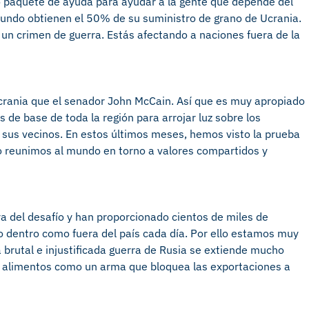
o paquete de ayuda para ayudar a la gente que depende del
mundo obtienen el 50% de su suministro de grano de Ucrania.
un crimen de guerra. Estás afectando a naciones fuera de la
crania que el senador John McCain. Así que es muy apropiado
 de base de toda la región para arrojar luz sobre los
 sus vecinos. En estos últimos meses, hemos visto la prueba
 reunimos al mundo en torno a valores compartidos y
a del desafío y han proporcionado cientos de miles de
to dentro como fuera del país cada día. Por ello estamos muy
brutal e injustificada guerra de Rusia se extiende mucho
los alimentos como un arma que bloquea las exportaciones a