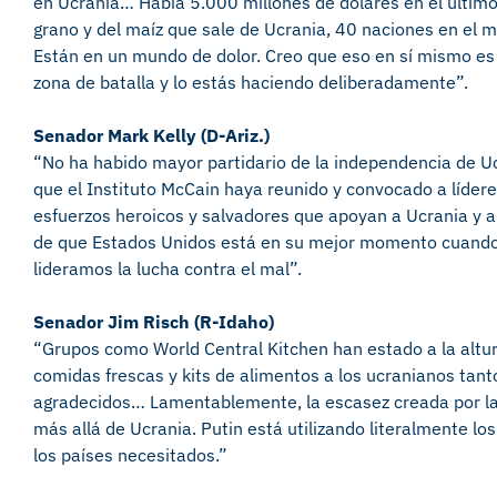
en Ucrania… Había 5.000 millones de dólares en el últim
grano y del maíz que sale de Ucrania, 40 naciones en el 
Están en un mundo de dolor. Creo que eso en sí mismo es 
zona de batalla y lo estás haciendo deliberadamente”.
Senador Mark Kelly (D-Ariz.)
“No ha habido mayor partidario de la independencia de U
que el Instituto McCain haya reunido y convocado a líderes
esfuerzos heroicos y salvadores que apoyan a Ucrania y a
de que Estados Unidos está en su mejor momento cuando
lideramos la lucha contra el mal”.
Senador Jim Risch (R-Idaho)
“Grupos como World Central Kitchen han estado a la altur
comidas frescas y kits de alimentos a los ucranianos tan
agradecidos… Lamentablemente, la escasez creada por la 
más allá de Ucrania. Putin está utilizando literalmente 
los países necesitados.”