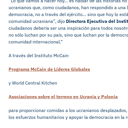
“Lo que vamos a hacer hoy… es hablar de las historias no
ucranianos que, como ciudadanos, han respondido a una ll
democracia, no a través del ejército… sino que hoy lo est
comunidad ucraniana”, dijo
Directora Ejecutiva del Inst
ciudadanos debería ser una inspiración para todos nosot
no sólo luchan por su país, sino que luchan por la democr
comunidad internacional.”
A través del Instituto McCain
Programa McCain de Líderes Globales
y World Central Kitchen
Asociaciones sobre el terreno en Ucrania y Polonia
para proporcionar comidas a los ucranianos desplazados,
los esfuerzos humanitarios y apoyar la democracia en la r