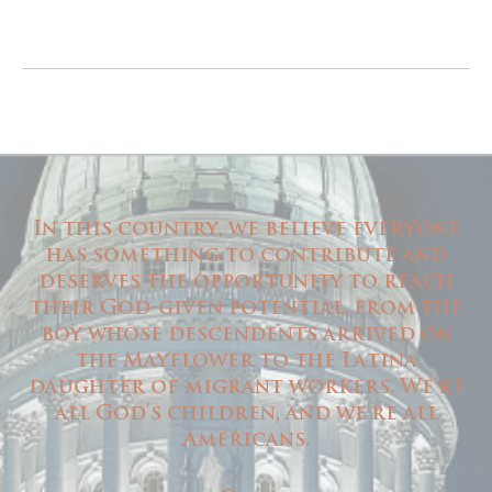
In this country, we believe everyone
has something to contribute and
deserves the opportunity to reach
their God-given potential, from the
boy whose descendents arrived on
the Mayflower to the Latina
daughter of migrant workers. We're
all God's children, and we're all
Americans.