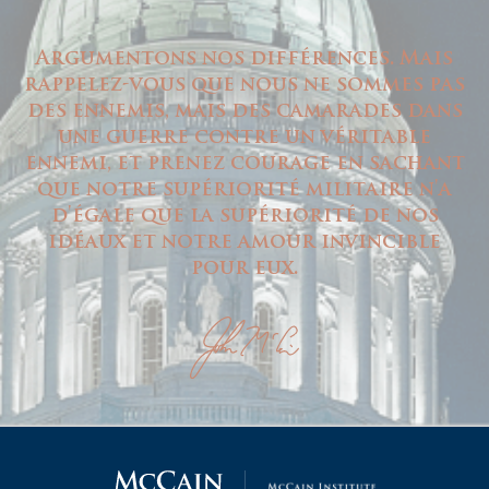
Argumentons nos différences. Mais
rappelez-vous que nous ne sommes pas
des ennemis, mais des camarades dans
une guerre contre un véritable
ennemi, et prenez courage en sachant
que notre supériorité militaire n'a
d'égale que la supériorité de nos
idéaux et notre amour invincible
pour eux.