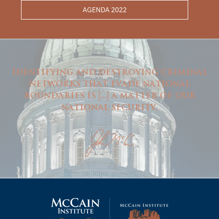
AGENDA 2022
Identifying and destroying criminal
networks that evade national
boundaries is
...
a matter of our
[
]
national security.