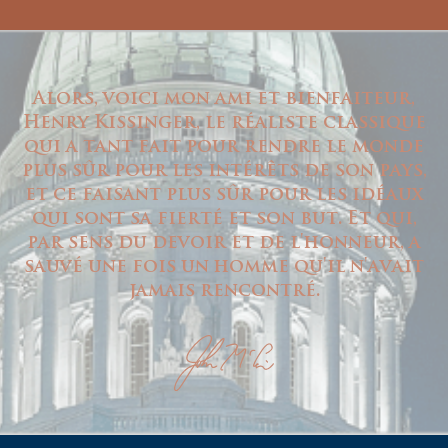
Alors, voici mon ami et bienfaiteur,
Henry Kissinger, le réaliste classique
qui a tant fait pour rendre le monde
plus sûr pour les intérêts de son pays,
et ce faisant plus sûr pour les idéaux
qui sont sa fierté et son but. Et qui,
par sens du devoir et de l'honneur, a
sauvé une fois un homme qu'il n'avait
jamais rencontré.