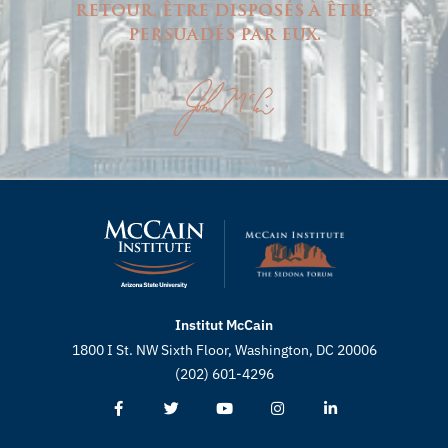
retour, être disposés à être
persuadés par eux.
Institut McCain
1800 I St. NW Sixth Floor, Washington, DC 20006
(202) 601-4296