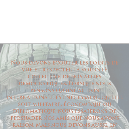
Nous devons écouter les points de
vue et respecter la volonté
collective de nos alliés
démocratiques. Lorsque nous
pensons qu'une action
internationale est nécessaire, qu'elle
soit militaire, économique ou
diplomatique, nous essaierons de
persuader nos amis que nous avons
raison. Mais nous devons aussi, en