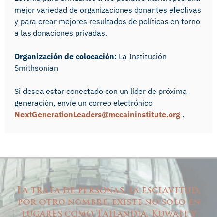
mejor variedad de organizaciones donantes efectivas
y para crear mejores resultados de políticas en torno
a las donaciones privadas.
Organización de colocación:
La Institución
Smithsonian
Si desea estar conectado con un líder de próxima
generación, envíe un correo electrónico
NextGenerationLeaders@mccaininstitute.org
.
La trata de personas, la esclavitud,
por otro nombre, existe no solo en
lugares como Tailandia, Kuwait y