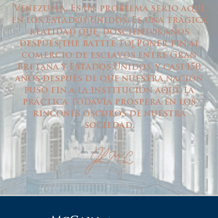
Venezuela. Es un problema serio aquí
en los Estados Unidos. Es una trágica
realidad que, doscientos años
después
the battle to
Poner fin al
[
]
comercio de esclavos entre Gran
Bretaña y Estados Unidos, y casi 150
años después de que nuestra nación
puso fin a la institución aquí, la
práctica todavía prospera en los
rincones oscuros de nuestra
sociedad.