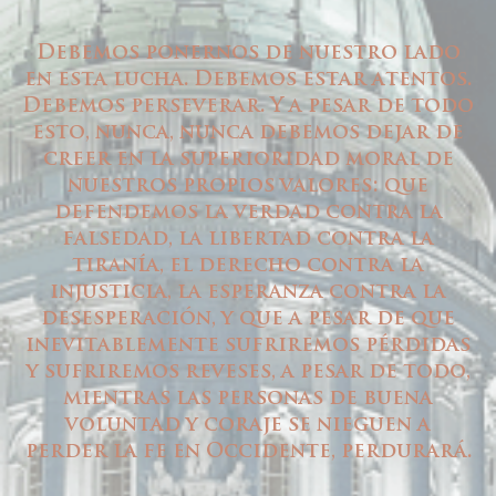
Debemos ponernos de nuestro lado
en esta lucha. Debemos estar atentos.
Debemos perseverar. Y a pesar de todo
esto, nunca, nunca debemos dejar de
creer en la superioridad moral de
nuestros propios valores: que
defendemos la verdad contra la
falsedad, la libertad contra la
tiranía, el derecho contra la
injusticia, la esperanza contra la
desesperación, y que a pesar de que
inevitablemente sufriremos pérdidas
y sufriremos reveses, a pesar de todo,
mientras las personas de buena
voluntad y coraje se nieguen a
perder la fe en Occidente, perdurará.