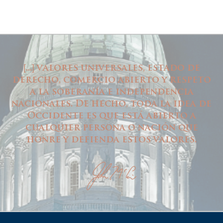
...
valores universales, estado de
[
]
derecho, comercio abierto y respeto
a la soberanía e independencia
nacionales. De hecho, toda la idea de
Occidente es que está abierto a
cualquier persona o nación que
honre y defienda estos valores.