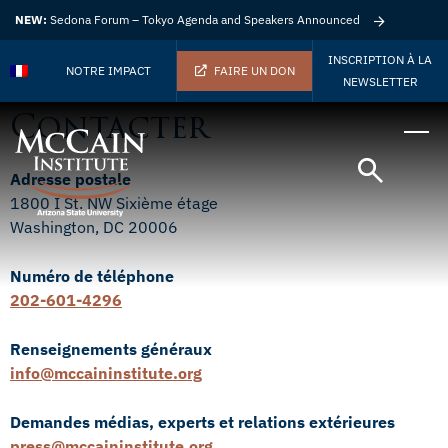
NEW:
Sedona Forum – Tokyo Agenda and Speakers Announced
INSCRIPTION À LA
NOTRE IMPACT
FAIRE UN DON
NEWSLETTER
Contacter
Adresse postale
1800 I St. NW Sixième étage
Washington, DC 20006
Numéro de téléphone
202-601-4296
Renseignements généraux
info@mccaininstitute.org
Demandes médias, experts et relations extérieures
press@mccaininstitute.org