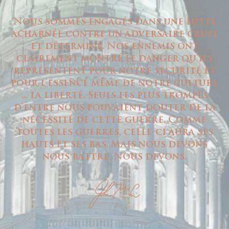
Nous sommes engagés dans une lutte
acharnée contre un adversaire cruel
et déterminé. Nos ennemis ont
clairement montré le danger qu'ils
représentent pour notre sécurité et
pour l'essence même de notre culture
... la liberté. Seuls les plus trompés
d'entre nous pouvaient douter de la
nécessité de cette guerre. Comme
toutes les guerres, celle-ci aura ses
hauts et ses bas. Mais nous devons
nous battre. Nous devons.