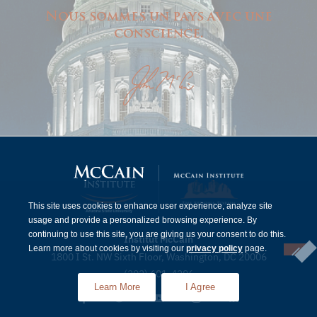
Nous sommes un pays avec une
conscience.
This site uses cookies to enhance user experience, analyze site
usage and provide a personalized browsing experience. By
continuing to use this site, you are giving us your consent to do this.
Institut McCain
Learn more about cookies by visiting our
privacy policy
page.
1800 I St. NW Sixth Floor, Washington, DC 20006
(202) 601-4296
Learn More
I Agree