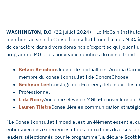
WASHINGTON, D.C.
(22 juillet 2024) – Le McCain Institut
membres au sein du Conseil consultatif mondial des McCai
de caractère dans divers domaines d’expertise qui jouent u
programme MGL. Les nouveaux membres du conseil sont
Kelvin Beachum
Joueur de football des Arizona Cardi
membre du conseil consultatif de DonorsChoose
Seohyun Lee
transfuge nord-coréen
,
défenseur des dr
Professionnel
Lida Noory
Ancienne élève de MGL
et
conseillère au 
Lauren Tilstra
Conseillère en communication stratégi
“Le Conseil consultatif mondial est un élément essentie
entier avec des expériences et des formations diverses, a
leaders sélectionnés pour le programme”, a déclaré
Scott 