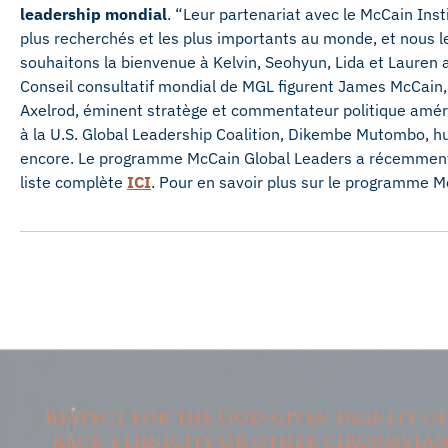
leadership mondial
. “Leur partenariat avec le McCain Inst
plus recherchés et les plus importants au monde, et nous
souhaitons la bienvenue à Kelvin, Seohyun, Lida et Laure
Conseil consultatif mondial de MGL figurent James McCain,
Axelrod, éminent stratège et commentateur politique améric
à la U.S. Global Leadership Coalition, Dikembe Mutombo, hu
encore. Le programme McCain Global Leaders a récemment 
liste complète
ICI
. Pour en savoir plus sur le programme M
Respect for the God-given dignity of
race, ethnicity or other circumstanc