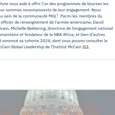
itute nous aide à offrir l’un des programmes de bourses les
 leur sommes reconnaissants de leur engagement. Nous
n au sein de la communauté MGL”. Parmi les membres du
 officier de renseignement de l’armée américaine, David
ain, Michelle Bekkering, directrice de l’engagement national
manitaire et fondateur de la NBA Africa, et bien d’autres
annoncé sa cohorte 2024, dont vous pouvez consulter la
cCain Global Leadership de l’Institut McCain
ICI
.
 every human being, no matter their
es of their birth, is the essence of