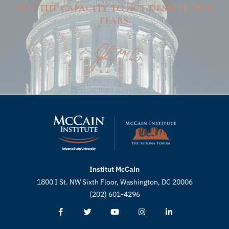
but the capacity to act despite our
fears.
Institut McCain
1800 I St. NW Sixth Floor, Washington, DC 20006
(202) 601-4296