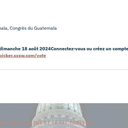
emala, Congrès du Guatemala
 dimanche 18 août 2024
Connectez-vous ou créez un compt
picker.sxsw.com/vote
ntre la haine et le sectarisme.