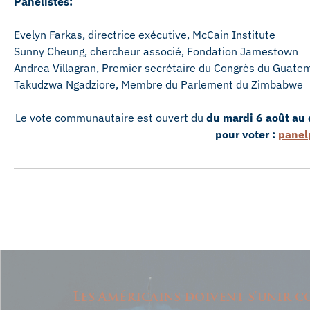
Panélistes:
Evelyn Farkas, directrice exécutive, McCain Institute
Sunny Cheung, chercheur associé, Fondation Jamestown
Andrea Villagran, Premier secrétaire du Congrès du Guat
Takudzwa Ngadziore, Membre du Parlement du Zimbabwe
Le vote communautaire est ouvert du
du mardi 6 août au
pour voter :
panel
Les Américains doivent s'unir co