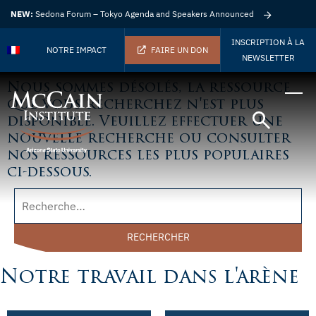
NEW:
Sedona Forum – Tokyo Agenda and Speakers Announced
INSCRIPTION À LA
NOTRE IMPACT
FAIRE UN DON
NEWSLETTER
Nous sommes désolés, la ressource
que vous recherchez n'est plus
disponible. Veuillez effectuer une
nouvelle recherche ou consulter
nos ressources les plus populaires
ci-dessous.
RECHERCHER
Notre travail dans l'arène