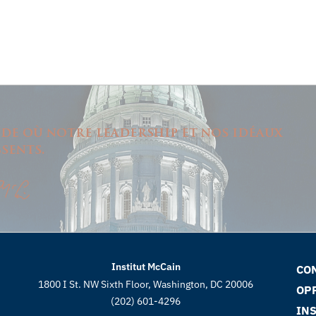
de où notre leadership et nos idéaux
sents.
Institut McCain
CO
1800 I St. NW Sixth Floor, Washington, DC 20006
OP
(202) 601-4296
IN