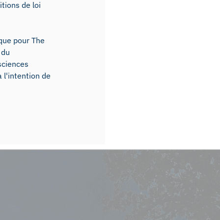
tions de loi
tique pour The
 du
sciences
a l'intention de