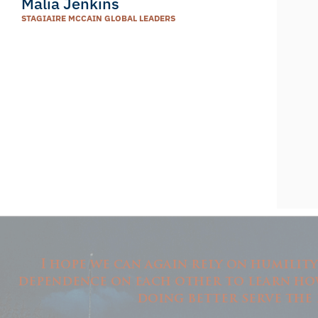
Malia Jenkins
STAGIAIRE MCCAIN GLOBAL LEADERS
I hope we can again rely on humilit
dependence on each other to learn how
doing better serve the 