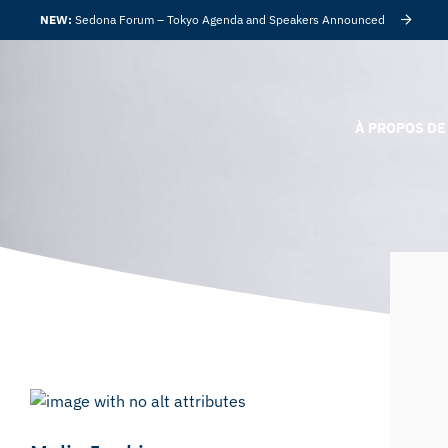
NEW:
Sedona Forum – Tokyo Agenda and Speakers Announced
À PROPOS DE 