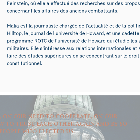
Feinstein, où elle a effectué des recherches sur des proposi
concernant les affaires des anciens combattants.
Malia est la journaliste chargée de l'actualité et de la poli
Hilltop, le journal de l'université de Howard, et une cadette
programme ROTC de l'université de Howard qui étudie les 
militaires. Elle s'intéresse aux relations internationales et 
faire des études supérieures en se concentrant sur le droit
constitutionnel.
y, on our need to cooperate, on our
 to trust each other again and by so
people who elected us.