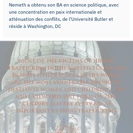
Nemeth a obtenu son BA en science politique, avec
une concentration en paix internationale et
atténuation des conflits, de l'Université Butler et
réside à Washington, DC
Most of the victims of human
trafficking in the United States and
in most other places in the world
are the most vulnerable among us:
destitute women and children
...
We
[
]
must view this evil form of 21st-
century slavery every bit as
important as drug trafficking.