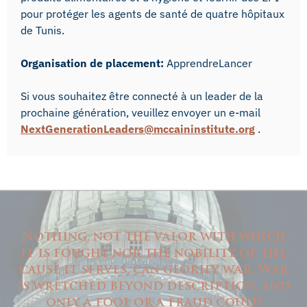
pour protéger les agents de santé de quatre hôpitaux
de Tunis.
Organisation de placement:
ApprendreLancer
Si vous souhaitez être connecté à un leader de la
prochaine génération, veuillez envoyer un e-mail
NextGenerationLeaders@mccaininstitute.org
.
Nothing, not the valor with which
it is fought nor the nobility of the
cause it serves, can glorify war. War
is wretched beyond description, and
only a fool or a fraud could