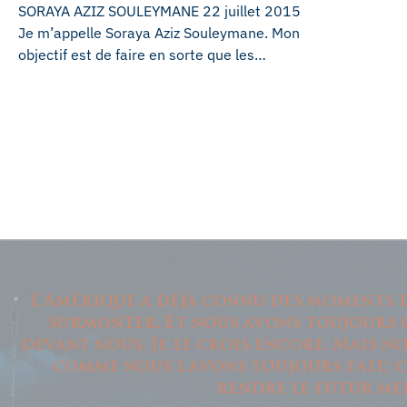
SORAYA AZIZ SOULEYMANE 22 juillet 2015
Je m’appelle Soraya Aziz Souleymane. Mon
objectif est de faire en sorte que les…
L'Amérique a déjà connu des moments d
surmonter. Et nous avons toujours c
devant nous. Je le crois encore. Mais 
comme nous l'avons toujours fait; c
rendre le futur mei