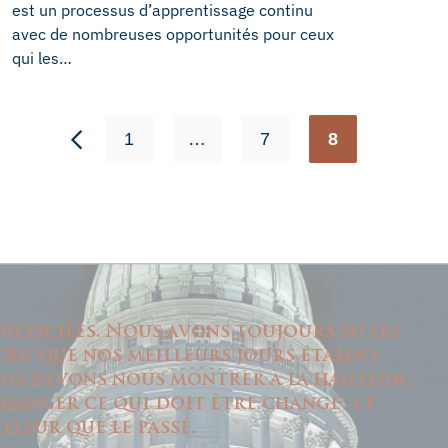
est un processus d’apprentissage continu
avec de nombreuses opportunités pour ceux
qui les…
1
…
7
8
ifficiles. Nous avons toujours su les
ru que nos meilleurs jours étaient
nous devons nous montrer à la hauteur,
hanger ce qui doit être changé; et
lleur que le passé.