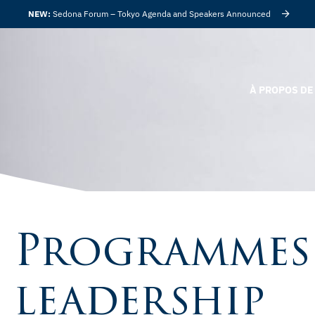
NEW:
Sedona Forum – Tokyo Agenda and Speakers Announced
À PROPOS DE 
Programmes
leadership